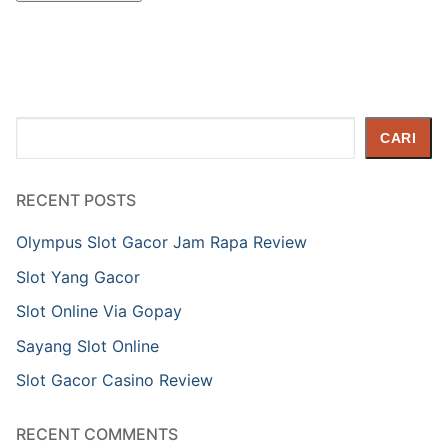
Cari
CARI
RECENT POSTS
Olympus Slot Gacor Jam Rapa Review
Slot Yang Gacor
Slot Online Via Gopay
Sayang Slot Online
Slot Gacor Casino Review
RECENT COMMENTS