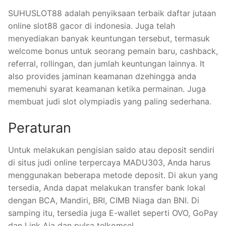
SUHUSLOT88 adalah penyiksaan terbaik daftar jutaan
online slot88 gacor di indonesia. Juga telah
menyediakan banyak keuntungan tersebut, termasuk
welcome bonus untuk seorang pemain baru, cashback,
referral, rollingan, dan jumlah keuntungan lainnya. It
also provides jaminan keamanan dzehingga anda
memenuhi syarat keamanan ketika permainan. Juga
membuat judi slot olympiadis yang paling sederhana.
Peraturan
Untuk melakukan pengisian saldo atau deposit sendiri
di situs judi online terpercaya MADU303, Anda harus
menggunakan beberapa metode deposit. Di akun yang
tersedia, Anda dapat melakukan transfer bank lokal
dengan BCA, Mandiri, BRI, CIMB Niaga dan BNI. Di
samping itu, tersedia juga E-wallet seperti OVO, GoPay
dan Link Aja dan pulsa telkomsel.