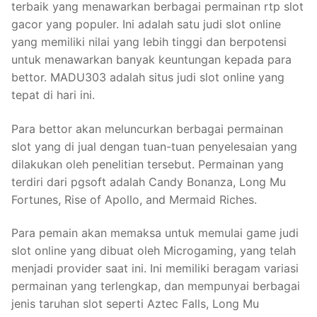
terbaik yang menawarkan berbagai permainan rtp slot
gacor yang populer. Ini adalah satu judi slot online
yang memiliki nilai yang lebih tinggi dan berpotensi
untuk menawarkan banyak keuntungan kepada para
bettor. MADU303 adalah situs judi slot online yang
tepat di hari ini.
Para bettor akan meluncurkan berbagai permainan
slot yang di jual dengan tuan-tuan penyelesaian yang
dilakukan oleh penelitian tersebut. Permainan yang
terdiri dari pgsoft adalah Candy Bonanza, Long Mu
Fortunes, Rise of Apollo, and Mermaid Riches.
Para pemain akan memaksa untuk memulai game judi
slot online yang dibuat oleh Microgaming, yang telah
menjadi provider saat ini. Ini memiliki beragam variasi
permainan yang terlengkap, dan mempunyai berbagai
jenis taruhan slot seperti Aztec Falls, Long Mu