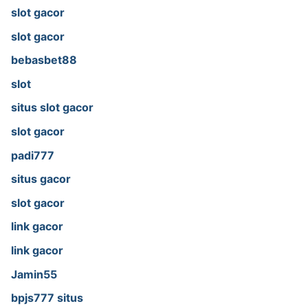
slot gacor
slot gacor
bebasbet88
slot
situs slot gacor
slot gacor
padi777
situs gacor
slot gacor
link gacor
link gacor
Jamin55
bpjs777 situs