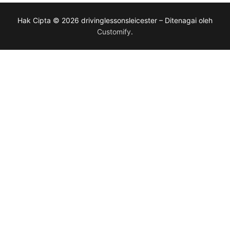
Hak Cipta © 2026 drivinglessonsleicester – Ditenagai oleh
Customify
.