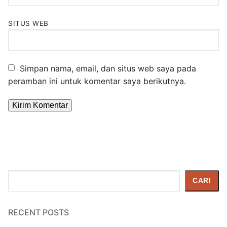
SITUS WEB
Simpan nama, email, dan situs web saya pada
peramban ini untuk komentar saya berikutnya.
Cari
CARI
RECENT POSTS