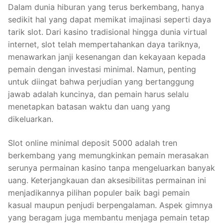
Dalam dunia hiburan yang terus berkembang, hanya
sedikit hal yang dapat memikat imajinasi seperti daya
tarik slot. Dari kasino tradisional hingga dunia virtual
internet, slot telah mempertahankan daya tariknya,
menawarkan janji kesenangan dan kekayaan kepada
pemain dengan investasi minimal. Namun, penting
untuk diingat bahwa perjudian yang bertanggung
jawab adalah kuncinya, dan pemain harus selalu
menetapkan batasan waktu dan uang yang
dikeluarkan.
Slot online minimal deposit 5000 adalah tren
berkembang yang memungkinkan pemain merasakan
serunya permainan kasino tanpa mengeluarkan banyak
uang. Keterjangkauan dan aksesibilitas permainan ini
menjadikannya pilihan populer baik bagi pemain
kasual maupun penjudi berpengalaman. Aspek gimnya
yang beragam juga membantu menjaga pemain tetap