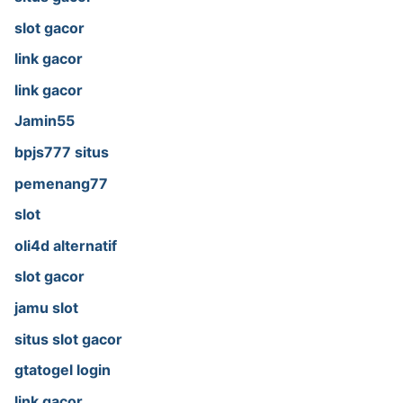
slot gacor
link gacor
link gacor
Jamin55
bpjs777 situs
pemenang77
slot
oli4d alternatif
slot gacor
jamu slot
situs slot gacor
gtatogel login
link gacor