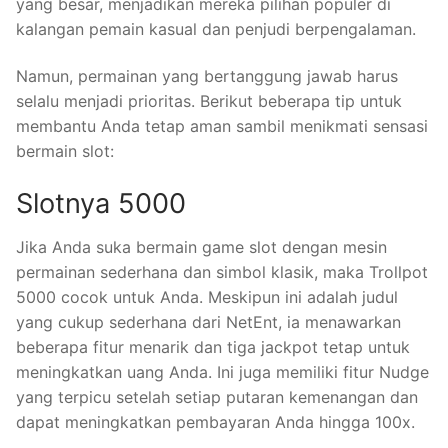
yang besar, menjadikan mereka pilihan populer di
kalangan pemain kasual dan penjudi berpengalaman.
Namun, permainan yang bertanggung jawab harus
selalu menjadi prioritas. Berikut beberapa tip untuk
membantu Anda tetap aman sambil menikmati sensasi
bermain slot:
Slotnya 5000
Jika Anda suka bermain game slot dengan mesin
permainan sederhana dan simbol klasik, maka Trollpot
5000 cocok untuk Anda. Meskipun ini adalah judul
yang cukup sederhana dari NetEnt, ia menawarkan
beberapa fitur menarik dan tiga jackpot tetap untuk
meningkatkan uang Anda. Ini juga memiliki fitur Nudge
yang terpicu setelah setiap putaran kemenangan dan
dapat meningkatkan pembayaran Anda hingga 100x.