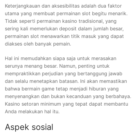
Keterjangkauan dan aksesibilitas adalah dua faktor
utama yang membuat permainan slot begitu menarik.
Tidak seperti permainan kasino tradisional, yang
sering kali memerlukan deposit dalam jumlah besar,
permainan slot menawarkan titik masuk yang dapat
diakses oleh banyak pemain.
Hal ini memudahkan siapa saja untuk merasakan
serunya menang besar. Namun, penting untuk
mempraktikkan perjudian yang bertanggung jawab
dan selalu menetapkan batasan. Ini akan memastikan
bahwa bermain game tetap menjadi hiburan yang
menyenangkan dan bukan kecanduan yang berbahaya.
Kasino setoran minimum yang tepat dapat membantu
Anda melakukan hal itu.
Aspek sosial