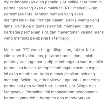
dipertimbangkan oleh pemain slot online saat memilih
permainan yang akan dimainkan. RTP menunjukkan
persentase total taruhan pemain yang akan
menghasilkan keuntungan dalam jangka waktu yang
lama. RTP juga digunakan untuk membandingkan
berbagai permainan slot dan menentukan kasino mana
yang memiliki pembayaran tertinggi.
Meskipun RTP yang tinggi diinginkan, faktor-faktor
lain seperti volatilitas, putaran bonus, dan jumlah
pembayaran juga harus dipertimbangkan saat memilih
permainan kasino. Mempertimbangkan semua aspek
ini akan membantu Anda memaksimalkan peluang
menang. Selain itu, ada baiknya juga untuk mencoba
permainan dan variasi baru seperti slot Slingo dan
Megaways. Permainan ini menawarkan pengalaman
bermain yang lebih beragam dan mendebarkan.