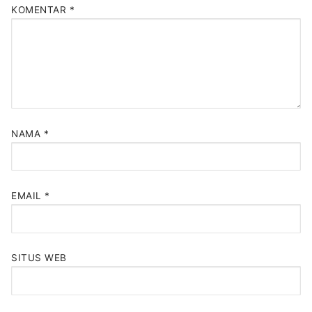
KOMENTAR
*
NAMA
*
EMAIL
*
SITUS WEB