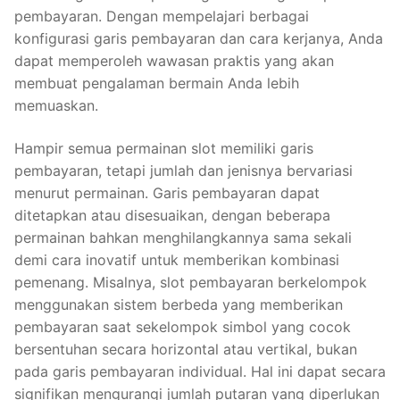
pembayaran. Dengan mempelajari berbagai
konfigurasi garis pembayaran dan cara kerjanya, Anda
dapat memperoleh wawasan praktis yang akan
membuat pengalaman bermain Anda lebih
memuaskan.
Hampir semua permainan slot memiliki garis
pembayaran, tetapi jumlah dan jenisnya bervariasi
menurut permainan. Garis pembayaran dapat
ditetapkan atau disesuaikan, dengan beberapa
permainan bahkan menghilangkannya sama sekali
demi cara inovatif untuk memberikan kombinasi
pemenang. Misalnya, slot pembayaran berkelompok
menggunakan sistem berbeda yang memberikan
pembayaran saat sekelompok simbol yang cocok
bersentuhan secara horizontal atau vertikal, bukan
pada garis pembayaran individual. Hal ini dapat secara
signifikan mengurangi jumlah putaran yang diperlukan