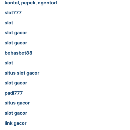
kontol, pepek, ngentod
slot777
slot
slot gacor
slot gacor
bebasbet88
slot
situs slot gacor
slot gacor
padi777
situs gacor
slot gacor
link gacor