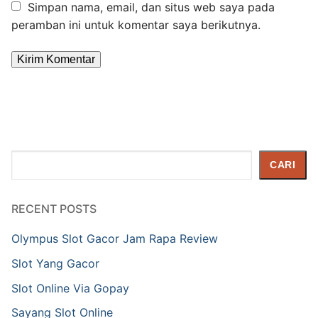
Simpan nama, email, dan situs web saya pada
peramban ini untuk komentar saya berikutnya.
Cari
CARI
RECENT POSTS
Olympus Slot Gacor Jam Rapa Review
Slot Yang Gacor
Slot Online Via Gopay
Sayang Slot Online