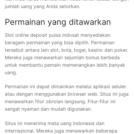
jumlah uang yang Anda setorkan.
Permainan yang ditawarkan
Slot online deposit pulsa indosat menyediakan
beragam permainan yang bisa dipilih. Permainan
tersebut antara lain slot, bola, togel, kasino dan poker.
Mereka juga menawarkan sejumlah bonus berbeda
untuk membantu pemain memenangkan lebih banyak
uang.
Permainan ini dapat dimainkan melalui aplikasi seluler
atau dengan menggunakan browser web. Situs ini juga
menawarkan fitur obrolan langsung. Fitur-fitur ini
sangat nyaman dan mudah digunakan.
Situs ini menerima mata uang Indonesia dan
internasional. Mereka juga menawarkan beberapa