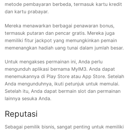
metode pembayaran berbeda, termasuk kartu kredit
dan kartu prabayar.
Mereka menawarkan berbagai penawaran bonus,
termasuk putaran dan pencar gratis. Mereka juga
memiliki fitur jackpot yang memungkinkan pemain
memenangkan hadiah uang tunai dalam jumlah besar.
Untuk mengakses permainan ini, Anda perlu
mengunduh aplikasi bernama MyIM3. Anda dapat
menemukannya di Play Store atau App Store. Setelah
Anda mengunduhnya, ikuti petunjuk untuk memulai.
Setelah itu, Anda dapat bermain slot dan permainan
lainnya sesuka Anda.
Reputasi
Sebagai pemilik bisnis, sangat penting untuk memiliki