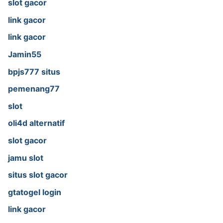
slot gacor
link gacor
link gacor
Jamin55
bpjs777 situs
pemenang77
slot
oli4d alternatif
slot gacor
jamu slot
situs slot gacor
gtatogel login
link gacor