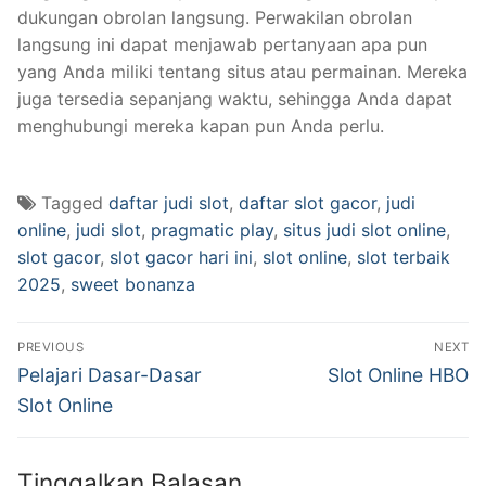
dukungan obrolan langsung. Perwakilan obrolan
langsung ini dapat menjawab pertanyaan apa pun
yang Anda miliki tentang situs atau permainan. Mereka
juga tersedia sepanjang waktu, sehingga Anda dapat
menghubungi mereka kapan pun Anda perlu.
Tagged
daftar judi slot
,
daftar slot gacor
,
judi
online
,
judi slot
,
pragmatic play
,
situs judi slot online
,
slot gacor
,
slot gacor hari ini
,
slot online
,
slot terbaik
2025
,
sweet bonanza
Navigasi
PREVIOUS
NEXT
pos
Previous
Next
Pelajari Dasar-Dasar
Slot Online HBO
post:
post:
Slot Online
Tinggalkan Balasan