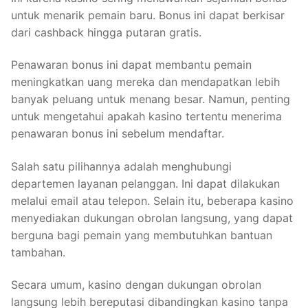
untuk menarik pemain baru. Bonus ini dapat berkisar
dari cashback hingga putaran gratis.
Penawaran bonus ini dapat membantu pemain
meningkatkan uang mereka dan mendapatkan lebih
banyak peluang untuk menang besar. Namun, penting
untuk mengetahui apakah kasino tertentu menerima
penawaran bonus ini sebelum mendaftar.
Salah satu pilihannya adalah menghubungi
departemen layanan pelanggan. Ini dapat dilakukan
melalui email atau telepon. Selain itu, beberapa kasino
menyediakan dukungan obrolan langsung, yang dapat
berguna bagi pemain yang membutuhkan bantuan
tambahan.
Secara umum, kasino dengan dukungan obrolan
langsung lebih bereputasi dibandingkan kasino tanpa