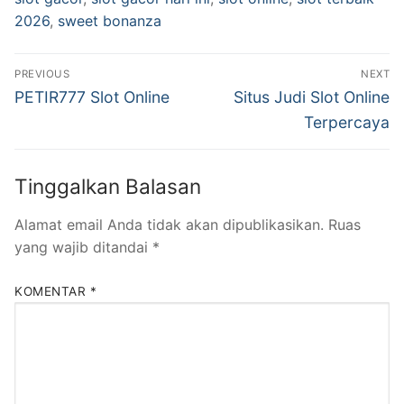
2026
,
sweet bonanza
Navigasi
PREVIOUS
NEXT
pos
Previous
Next
PETIR777 Slot Online
Situs Judi Slot Online
post:
post:
Terpercaya
Tinggalkan Balasan
Alamat email Anda tidak akan dipublikasikan.
Ruas
yang wajib ditandai
*
KOMENTAR
*