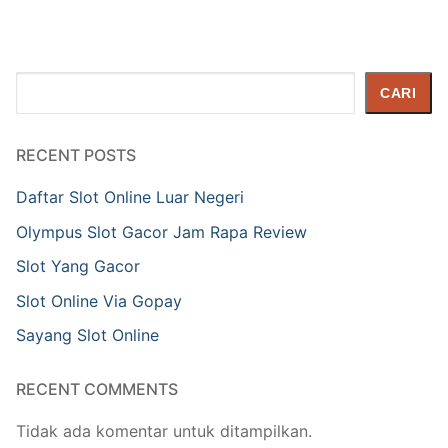
Cari
CARI
RECENT POSTS
Daftar Slot Online Luar Negeri
Olympus Slot Gacor Jam Rapa Review
Slot Yang Gacor
Slot Online Via Gopay
Sayang Slot Online
RECENT COMMENTS
Tidak ada komentar untuk ditampilkan.