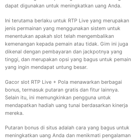
dapat digunakan untuk meningkatkan uang Anda.
Ini terutama berlaku untuk RTP Live yang merupakan
jenis permainan yang menggunakan sistem untuk
menentukan apakah slot telah mengembalikan
kemenangan kepada pemain atau tidak. Gim ini juga
dikenal dengan pembayaran dan jackpotnya yang
tinggi, dan merupakan opsi yang bagus untuk pemain
yang ingin mendapat untung besar.
Gacor slot RTP Live + Pola menawarkan berbagai
bonus, termasuk putaran gratis dan fitur lainnya.
Selain itu, ini memungkinkan pengguna untuk
mendapatkan hadiah uang tunai berdasarkan kinerja
mereka.
Putaran bonus di situs adalah cara yang bagus untuk
meningkatkan uang Anda dan menikmati pengalaman