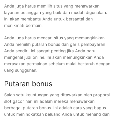
Anda juga harus memilih situs yang menawarkan
layanan pelanggan yang baik dan mudah digunakan.
Ini akan membantu Anda untuk bersantai dan
menikmati bermain.
Anda juga harus mencari situs yang memungkinkan
Anda memilih putaran bonus dan garis pembayaran
Anda sendiri. Ini sangat penting jika Anda baru
mengenal judi online. Ini akan memungkinkan Anda
merasakan permainan sebelum mulai bertaruh dengan
uang sungguhan.
Putaran bonus
Salah satu keuntungan yang ditawarkan oleh proporsi
slot gacor hari ini adalah mereka menawarkan
berbagai putaran bonus. Ini adalah cara yang bagus
untuk meningkatkan peluang Anda untuk menang dan