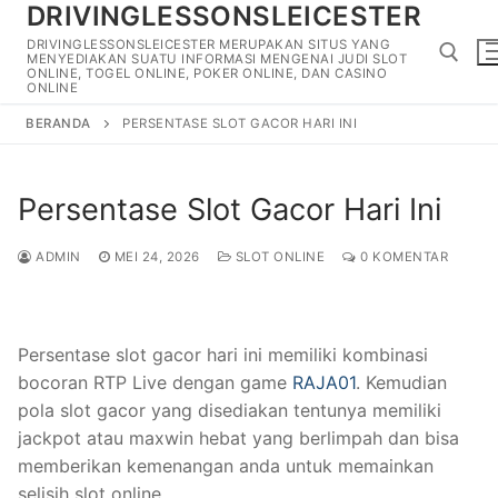
DRIVINGLESSONSLEICESTER
Lompat
ke
DRIVINGLESSONSLEICESTER MERUPAKAN SITUS YANG
MENYEDIAKAN SUATU INFORMASI MENGENAI JUDI SLOT
konten
ONLINE, TOGEL ONLINE, POKER ONLINE, DAN CASINO
ONLINE
BERANDA
PERSENTASE SLOT GACOR HARI INI
Cari:
Persentase Slot Gacor Hari Ini
ADMIN
MEI 24, 2026
SLOT ONLINE
0 KOMENTAR
Persentase slot gacor hari ini memiliki kombinasi
bocoran RTP Live dengan game
RAJA01
. Kemudian
pola slot gacor yang disediakan tentunya memiliki
jackpot atau maxwin hebat yang berlimpah dan bisa
memberikan kemenangan anda untuk memainkan
selisih slot online.