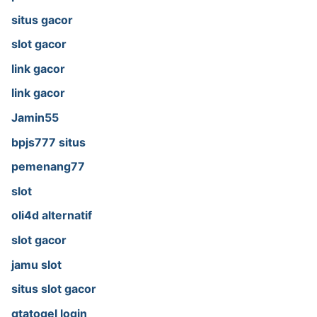
situs gacor
slot gacor
link gacor
link gacor
Jamin55
bpjs777 situs
pemenang77
slot
oli4d alternatif
slot gacor
jamu slot
situs slot gacor
gtatogel login