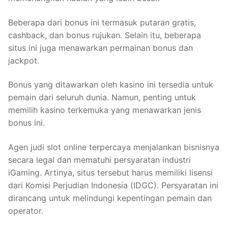
Beberapa dari bonus ini termasuk putaran gratis,
cashback, dan bonus rujukan. Selain itu, beberapa
situs ini juga menawarkan permainan bonus dan
jackpot.
Bonus yang ditawarkan oleh kasino ini tersedia untuk
pemain dari seluruh dunia. Namun, penting untuk
memilih kasino terkemuka yang menawarkan jenis
bonus ini.
Agen judi slot online terpercaya menjalankan bisnisnya
secara legal dan mematuhi persyaratan industri
iGaming. Artinya, situs tersebut harus memiliki lisensi
dari Komisi Perjudian Indonesia (IDGC). Persyaratan ini
dirancang untuk melindungi kepentingan pemain dan
operator.