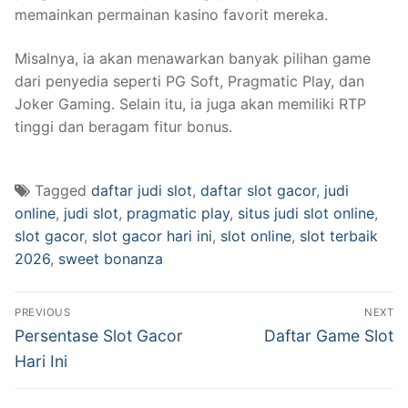
memainkan permainan kasino favorit mereka.
Misalnya, ia akan menawarkan banyak pilihan game
dari penyedia seperti PG Soft, Pragmatic Play, dan
Joker Gaming. Selain itu, ia juga akan memiliki RTP
tinggi dan beragam fitur bonus.
Tagged
daftar judi slot
,
daftar slot gacor
,
judi
online
,
judi slot
,
pragmatic play
,
situs judi slot online
,
slot gacor
,
slot gacor hari ini
,
slot online
,
slot terbaik
2026
,
sweet bonanza
Navigasi
PREVIOUS
NEXT
pos
Previous
Next
Persentase Slot Gacor
Daftar Game Slot
post:
post:
Hari Ini