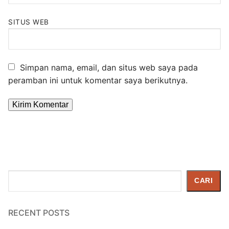
SITUS WEB
Simpan nama, email, dan situs web saya pada
peramban ini untuk komentar saya berikutnya.
Cari
CARI
RECENT POSTS