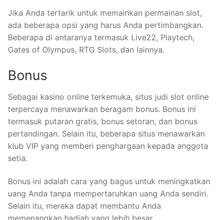
Jika Anda tertarik untuk memainkan permainan slot,
ada beberapa opsi yang harus Anda pertimbangkan.
Beberapa di antaranya termasuk Live22, Playtech,
Gates of Olympus, RTG Slots, dan lainnya.
Bonus
Sebagai kasino online terkemuka, situs judi slot online
terpercaya menawarkan beragam bonus. Bonus ini
termasuk putaran gratis, bonus setoran, dan bonus
pertandingan. Selain itu, beberapa situs menawarkan
klub VIP yang memberi penghargaan kepada anggota
setia.
Bonus ini adalah cara yang bagus untuk meningkatkan
uang Anda tanpa mempertaruhkan uang Anda sendiri.
Selain itu, mereka dapat membantu Anda
memenangkan hadiah yang lebih besar.