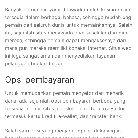
Banyak permainan yang ditawarkan oleh kasino online
tersedia dalam berbagai bahasa, sehingga mudah bagi
pemain dari seluruh dunia untuk memainkannya. Selain
itu, sejumlah situs menawarkan versi seluler dari gim
mereka, sehingga pemain dapat mengaksesnya dari
mana pun mereka memiliki koneksi internet. Situs web
ini juga sangat aman dan menyediakan layanan
pelanggan tingkat tinggi.
Opsi pembayaran
Untuk memudahkan pemain menyetor dan menarik
dana, ada sejumlah opsi pembayaran berbeda yang
tersedia melalui situs judi slot online terpercaya. Ini
termasuk kartu kredit, e-wallet, dan transfer bank.
Salah satu opsi yang menjadi populer di kalangan