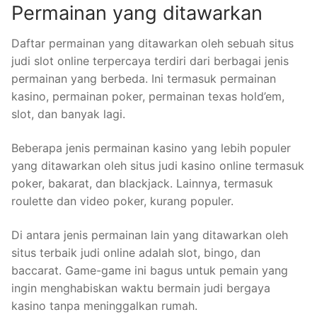
Permainan yang ditawarkan
Daftar permainan yang ditawarkan oleh sebuah situs
judi slot online terpercaya terdiri dari berbagai jenis
permainan yang berbeda. Ini termasuk permainan
kasino, permainan poker, permainan texas hold’em,
slot, dan banyak lagi.
Beberapa jenis permainan kasino yang lebih populer
yang ditawarkan oleh situs judi kasino online termasuk
poker, bakarat, dan blackjack. Lainnya, termasuk
roulette dan video poker, kurang populer.
Di antara jenis permainan lain yang ditawarkan oleh
situs terbaik judi online adalah slot, bingo, dan
baccarat. Game-game ini bagus untuk pemain yang
ingin menghabiskan waktu bermain judi bergaya
kasino tanpa meninggalkan rumah.