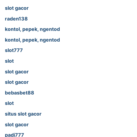
slot gacor
raden138
kontol, pepek, ngentod
kontol, pepek, ngentod
slot777
slot
slot gacor
slot gacor
bebasbet88
slot
situs slot gacor
slot gacor
padi777