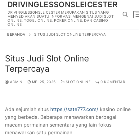
DRIVINGLESSONSLEICESTER
Lompat
ke
DRIVINGLESSONSLEICESTER MERUPAKAN SITUS YANG
MENYEDIAKAN SUATU INFORMASI MENGENAI JUDI SLOT
konten
ONLINE, TOGEL ONLINE, POKER ONLINE, DAN CASINO
ONLINE
BERANDA
SITUS JUDI SLOT ONLINE TERPERCAYA
Cari:
Situs Judi Slot Online
Terpercaya
ADMIN
MEI 25, 2026
SLOT ONLINE
0 KOMENTAR
Ada sejumlah situs
https://sate777.com/
kasino online
yang berbeda. Beberapa menawarkan berbagai
macam permainan sementara yang lain fokus
menawarkan satu permainan.