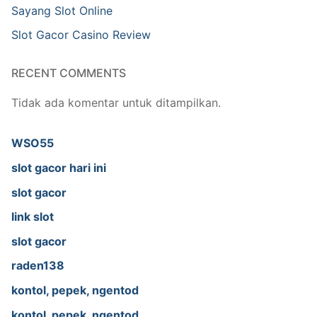
Sayang Slot Online
Slot Gacor Casino Review
RECENT COMMENTS
Tidak ada komentar untuk ditampilkan.
WSO55
slot gacor hari ini
slot gacor
link slot
slot gacor
raden138
kontol, pepek, ngentod
kontol, pepek, ngentod