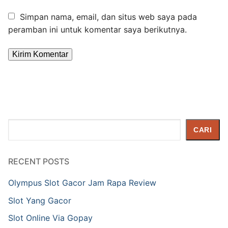
Simpan nama, email, dan situs web saya pada
peramban ini untuk komentar saya berikutnya.
Cari
CARI
RECENT POSTS
Olympus Slot Gacor Jam Rapa Review
Slot Yang Gacor
Slot Online Via Gopay