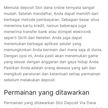
Memulai deposit Slot dana online ternyata sangat
mudah. Setelah mendaftar, Anda dapat memilih dari
berbagai metode pembayaran. Sebagian besar situs
menerima kartu kredit, namun beberapa juga
menerima transfer bank atau dompet elektronik
seperti Skrill dan Neteller. Anda juga dapat
menemukan berbagai aplikasi seluler yang
memungkinkan Anda bermain dari mana saja di dunia.
Dengan opsi ini, Anda pasti akan menemukan game
yang sesuai dengan anggaran dan gaya hidup Anda.
Pastikan Anda adalah orang dewasa yang sah dan
mengikuti peraturan dan ketentuan setiap permainan
sebelum melakukan deposit.
Permainan yang ditawarkan
Permainan yang ditawarkan Slot Deposit Via Dana