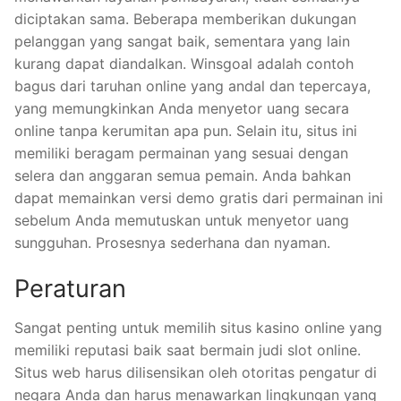
diciptakan sama. Beberapa memberikan dukungan
pelanggan yang sangat baik, sementara yang lain
kurang dapat diandalkan. Winsgoal adalah contoh
bagus dari taruhan online yang andal dan tepercaya,
yang memungkinkan Anda menyetor uang secara
online tanpa kerumitan apa pun. Selain itu, situs ini
memiliki beragam permainan yang sesuai dengan
selera dan anggaran semua pemain. Anda bahkan
dapat memainkan versi demo gratis dari permainan ini
sebelum Anda memutuskan untuk menyetor uang
sungguhan. Prosesnya sederhana dan nyaman.
Peraturan
Sangat penting untuk memilih situs kasino online yang
memiliki reputasi baik saat bermain judi slot online.
Situs web harus dilisensikan oleh otoritas pengatur di
negara Anda dan harus menawarkan lingkungan yang