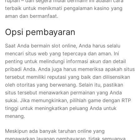
rupiah – dan segera mulai bermain! Ini adalah cara
terbaik untuk menikmati pengalaman kasino yang
aman dan bermanfaat.
Opsi pembayaran
Saat Anda bermain slot online, Anda harus selalu
mencari situs web yang tepercaya dan aman. Ini
penting untuk melindungi informasi akun dan detail
pribadi Anda. Anda juga harus memeriksa apakah situs
tersebut memiliki reputasi yang baik dan dilisensikan
oleh otoritas yang berwenang. Selain itu, pastikan
situs tersebut menawarkan permainan yang Anda
sukai. Jika memungkinkan, pilihlah game dengan RTP
tinggi untuk meningkatkan peluang Anda untuk
menang.
Meskipun ada banyak taruhan online yang
menawarkan layanan pembayaran, tidak semuanya