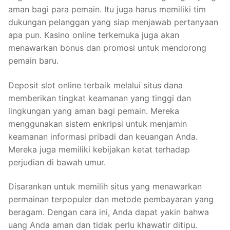
aman bagi para pemain. Itu juga harus memiliki tim
dukungan pelanggan yang siap menjawab pertanyaan
apa pun. Kasino online terkemuka juga akan
menawarkan bonus dan promosi untuk mendorong
pemain baru.
Deposit slot online terbaik melalui situs dana
memberikan tingkat keamanan yang tinggi dan
lingkungan yang aman bagi pemain. Mereka
menggunakan sistem enkripsi untuk menjamin
keamanan informasi pribadi dan keuangan Anda.
Mereka juga memiliki kebijakan ketat terhadap
perjudian di bawah umur.
Disarankan untuk memilih situs yang menawarkan
permainan terpopuler dan metode pembayaran yang
beragam. Dengan cara ini, Anda dapat yakin bahwa
uang Anda aman dan tidak perlu khawatir ditipu.