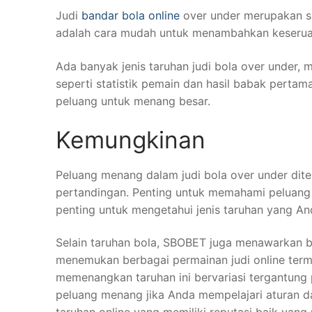
Judi
bandar bola online
over under merupakan sal
adalah cara mudah untuk menambahkan keserua
Ada banyak jenis taruhan judi bola over under, m
seperti statistik pemain dan hasil babak pert
peluang untuk menang besar.
Kemungkinan
Peluang menang dalam judi bola over under dite
pertandingan. Penting untuk memahami peluang 
penting untuk mengetahui jenis taruhan yang An
Selain taruhan bola, SBOBET juga menawarkan b
menemukan berbagai permainan judi online terma
memenangkan taruhan ini bervariasi tergantung
peluang menang jika Anda mempelajari aturan da