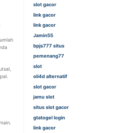
slot gacor
link gacor
k
link gacor
Jamin55
jumlah
bpjs777 situs
Anda
pemenang77
slot
utsal,
pal.
oli4d alternatif
slot gacor
jamu slot
situs slot gacor
gtatogel login
main.
link gacor