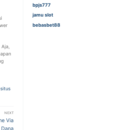
bpjs777
jamu slot
i
bebasbet88
swer
 Aja,
kapan
ng
,
situs
NEXT
ne Via
Dana