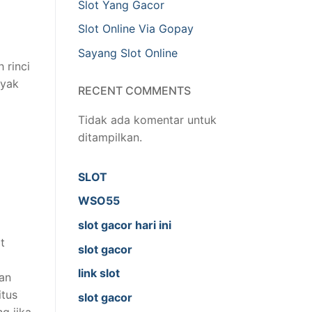
Slot Yang Gacor
Slot Online Via Gopay
Sayang Slot Online
 rinci
nyak
RECENT COMMENTS
Tidak ada komentar untuk
ditampilkan.
SLOT
WSO55
slot gacor hari ini
t
slot gacor
link slot
an
itus
slot gacor