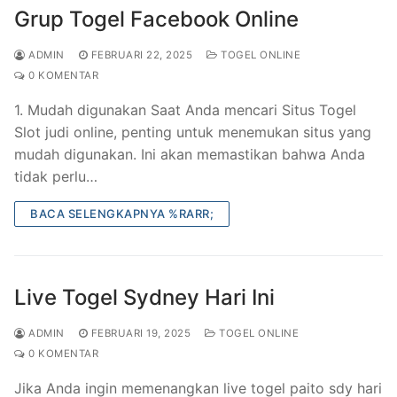
Grup Togel Facebook Online
ADMIN
FEBRUARI 22, 2025
TOGEL ONLINE
0 KOMENTAR
1. Mudah digunakan Saat Anda mencari Situs Togel
Slot judi online, penting untuk menemukan situs yang
mudah digunakan. Ini akan memastikan bahwa Anda
tidak perlu…
BACA SELENGKAPNYA %RARR;
Live Togel Sydney Hari Ini
ADMIN
FEBRUARI 19, 2025
TOGEL ONLINE
0 KOMENTAR
Jika Anda ingin memenangkan live togel paito sdy hari