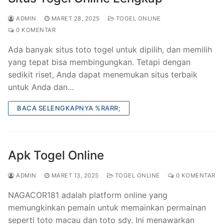
ADMIN
MARET 28, 2025
TOGEL ONLINE
0 KOMENTAR
Ada banyak situs toto togel untuk dipilih, dan memilih
yang tepat bisa membingungkan. Tetapi dengan
sedikit riset, Anda dapat menemukan situs terbaik
untuk Anda dan…
BACA SELENGKAPNYA %RARR;
Apk Togel Online
ADMIN
MARET 13, 2025
TOGEL ONLINE
0 KOMENTAR
NAGACOR181 adalah platform online yang
memungkinkan pemain untuk memainkan permainan
seperti toto macau dan toto sdy. Ini menawarkan