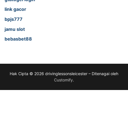
link gacor
bpjs777
jamu slot
bebasbet88
Hak Cipta © 2026 drivinglessonsleicester – Ditenagai oleh
Customify
.