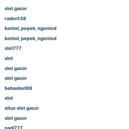
slot gacor
raden138
kontol, pepek, ngentod
kontol, pepek, ngentod
slot777
slot
slot gacor
slot gacor
bebasbet88
slot
situs slot gacor
slot gacor
padi777