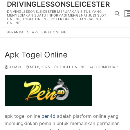
DRIVINGLESSONSLEICESTER
Lompat
ke
DRIVINGLESSONSLEICESTER MERUPAKAN SITUS YANG
MENYEDIAKAN SUATU INFORMASI MENGENAI JUDI SLOT
konten
ONLINE, TOGEL ONLINE, POKER ONLINE, DAN CASINO
ONLINE
BERANDA
APK TOGEL ONLINE
Cari:
Apk Togel Online
ADMIN
MEI 8, 2025
TOGEL ONLINE
0 KOMENTAR
apk togel online
pen4d
adalah platform online yang
memungkinkan pemain untuk memainkan permainan