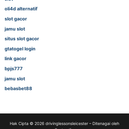
oli4d alternatif
slot gacor
jamu slot
situs slot gacor
gtatogel login
link gacor
bpjs777
jamu slot
bebasbet88
Hak Cipta © 2026 drivinglessonsleicester – Ditenagai oleh