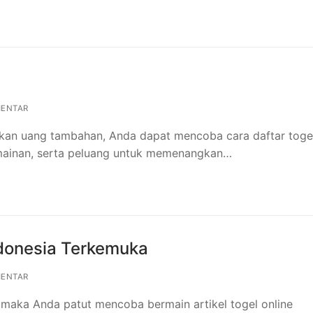
ENTAR
kan uang tambahan, Anda dapat mencoba cara daftar toge
ermainan, serta peluang untuk memenangkan…
donesia Terkemuka
ENTAR
maka Anda patut mencoba bermain artikel togel online