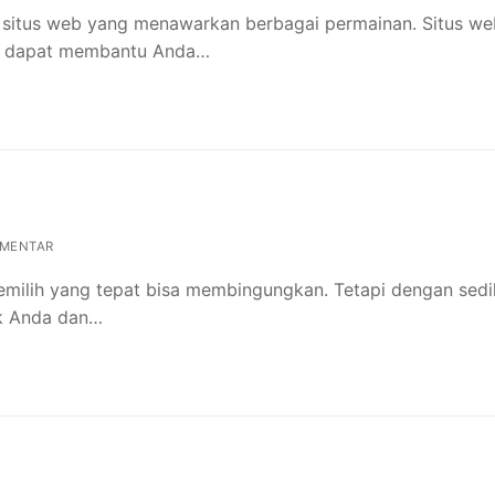
itus web yang menawarkan berbagai permainan. Situs web
ng dapat membantu Anda…
MENTAR
memilih yang tepat bisa membingungkan. Tetapi dengan sedi
uk Anda dan…