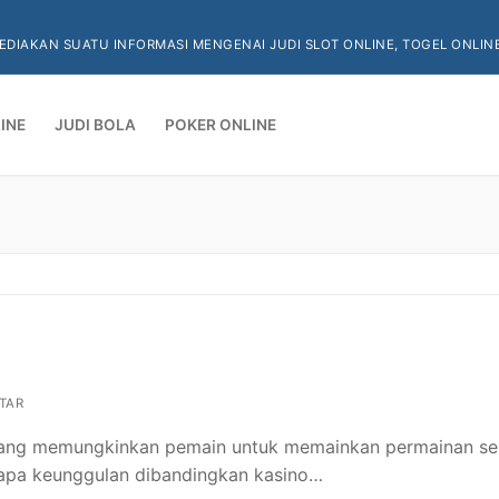
DIAKAN SUATU INFORMASI MENGENAI JUDI SLOT ONLINE, TOGEL ONLINE
INE
JUDI BOLA
POKER ONLINE
Cari:
TAR
e yang memungkinkan pemain untuk memainkan permainan se
rapa keunggulan dibandingkan kasino…