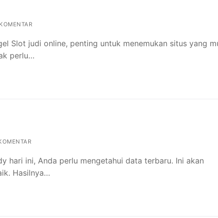
KOMENTAR
el Slot judi online, penting untuk menemukan situs yang 
ak perlu…
KOMENTAR
 hari ini, Anda perlu mengetahui data terbaru. Ini akan
ik. Hasilnya…