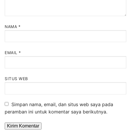
NAMA
*
EMAIL
*
SITUS WEB
Simpan nama, email, dan situs web saya pada
peramban ini untuk komentar saya berikutnya.