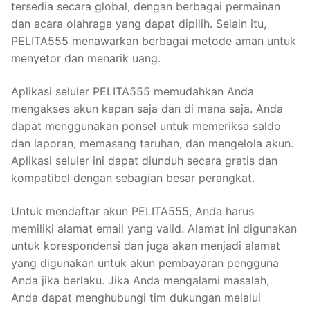
tersedia secara global, dengan berbagai permainan
dan acara olahraga yang dapat dipilih. Selain itu,
PELITA555 menawarkan berbagai metode aman untuk
menyetor dan menarik uang.
Aplikasi seluler PELITA555 memudahkan Anda
mengakses akun kapan saja dan di mana saja. Anda
dapat menggunakan ponsel untuk memeriksa saldo
dan laporan, memasang taruhan, dan mengelola akun.
Aplikasi seluler ini dapat diunduh secara gratis dan
kompatibel dengan sebagian besar perangkat.
Untuk mendaftar akun PELITA555, Anda harus
memiliki alamat email yang valid. Alamat ini digunakan
untuk korespondensi dan juga akan menjadi alamat
yang digunakan untuk akun pembayaran pengguna
Anda jika berlaku. Jika Anda mengalami masalah,
Anda dapat menghubungi tim dukungan melalui