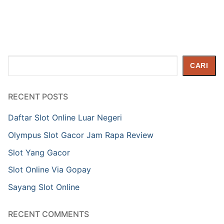
Cari
CARI
RECENT POSTS
Daftar Slot Online Luar Negeri
Olympus Slot Gacor Jam Rapa Review
Slot Yang Gacor
Slot Online Via Gopay
Sayang Slot Online
RECENT COMMENTS