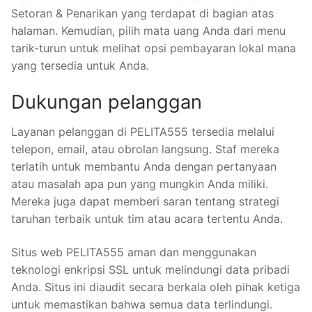
Setoran & Penarikan yang terdapat di bagian atas
halaman. Kemudian, pilih mata uang Anda dari menu
tarik-turun untuk melihat opsi pembayaran lokal mana
yang tersedia untuk Anda.
Dukungan pelanggan
Layanan pelanggan di PELITA555 tersedia melalui
telepon, email, atau obrolan langsung. Staf mereka
terlatih untuk membantu Anda dengan pertanyaan
atau masalah apa pun yang mungkin Anda miliki.
Mereka juga dapat memberi saran tentang strategi
taruhan terbaik untuk tim atau acara tertentu Anda.
Situs web PELITA555 aman dan menggunakan
teknologi enkripsi SSL untuk melindungi data pribadi
Anda. Situs ini diaudit secara berkala oleh pihak ketiga
untuk memastikan bahwa semua data terlindungi.