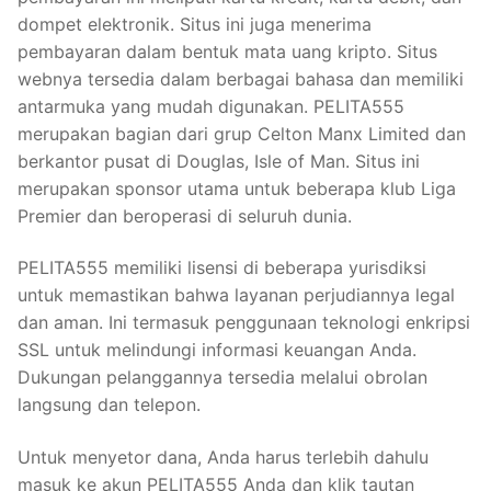
dompet elektronik. Situs ini juga menerima
pembayaran dalam bentuk mata uang kripto. Situs
webnya tersedia dalam berbagai bahasa dan memiliki
antarmuka yang mudah digunakan. PELITA555
merupakan bagian dari grup Celton Manx Limited dan
berkantor pusat di Douglas, Isle of Man. Situs ini
merupakan sponsor utama untuk beberapa klub Liga
Premier dan beroperasi di seluruh dunia.
PELITA555 memiliki lisensi di beberapa yurisdiksi
untuk memastikan bahwa layanan perjudiannya legal
dan aman. Ini termasuk penggunaan teknologi enkripsi
SSL untuk melindungi informasi keuangan Anda.
Dukungan pelanggannya tersedia melalui obrolan
langsung dan telepon.
Untuk menyetor dana, Anda harus terlebih dahulu
masuk ke akun PELITA555 Anda dan klik tautan