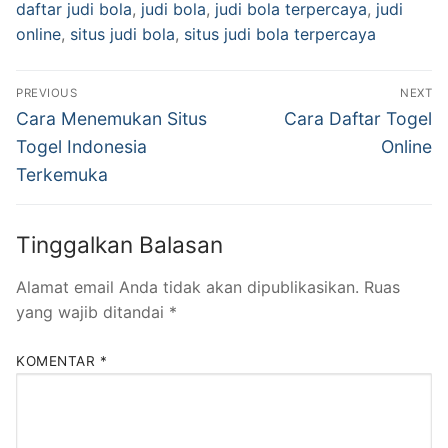
daftar judi bola
,
judi bola
,
judi bola terpercaya
,
judi
online
,
situs judi bola
,
situs judi bola terpercaya
Navigasi
PREVIOUS
NEXT
pos
Previous
Next
Cara Menemukan Situs
Cara Daftar Togel
post:
post:
Togel Indonesia
Online
Terkemuka
Tinggalkan Balasan
Alamat email Anda tidak akan dipublikasikan.
Ruas
yang wajib ditandai
*
KOMENTAR
*