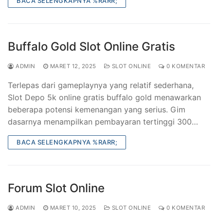
BACA SELENGKAPNYA %RARR;
Buffalo Gold Slot Online Gratis
ADMIN
MARET 12, 2025
SLOT ONLINE
0 KOMENTAR
Terlepas dari gameplaynya yang relatif sederhana,
Slot Depo 5k online gratis buffalo gold menawarkan
beberapa potensi kemenangan yang serius. Gim
dasarnya menampilkan pembayaran tertinggi 300…
BACA SELENGKAPNYA %RARR;
Forum Slot Online
ADMIN
MARET 10, 2025
SLOT ONLINE
0 KOMENTAR