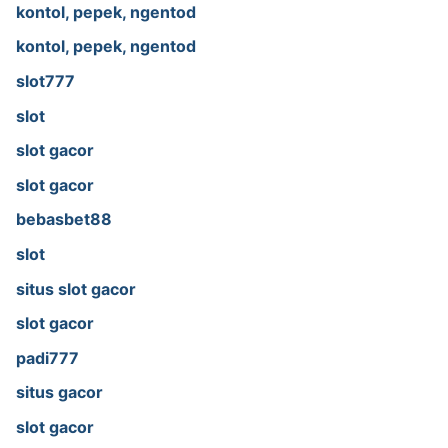
kontol, pepek, ngentod
kontol, pepek, ngentod
slot777
slot
slot gacor
slot gacor
bebasbet88
slot
situs slot gacor
slot gacor
padi777
situs gacor
slot gacor