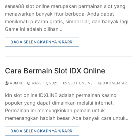
sensa88 slot online merupakan permainan slot yang
menawarkan banyak fitur berbeda. Anda dapat
menikmati putaran gratis, simbol liar, dan banyak lagi!
Game ini adalah pilihan…
BACA SELENGKAPNYA %RARR;
Cara Bermain Slot IDX Online
ADMIN
MARET 7, 2025
SLOT ONLINE
0 KOMENTAR
Idn slot online IDXLINE adalah permainan kasino
populer yang dapat dimainkan melalui internet.
Permainan ini memungkinkan pemain untuk
memenangkan hadiah besar. Ada banyak cara untuk…
BACA SELENGKAPNYA %RARR;