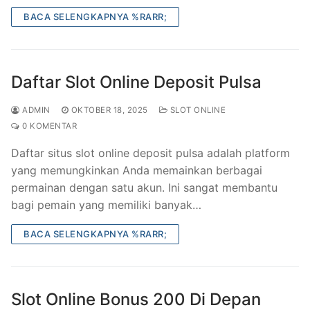
BACA SELENGKAPNYA %RARR;
Daftar Slot Online Deposit Pulsa
ADMIN
OKTOBER 18, 2025
SLOT ONLINE
0 KOMENTAR
Daftar situs slot online deposit pulsa adalah platform
yang memungkinkan Anda memainkan berbagai
permainan dengan satu akun. Ini sangat membantu
bagi pemain yang memiliki banyak…
BACA SELENGKAPNYA %RARR;
Slot Online Bonus 200 Di Depan