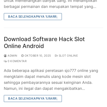
untuk memenangkan banyak uang. Ini menampilkan
berbagai permainan dan merupakan tempat yang…
BACA SELENGKAPNYA %RARR;
Download Software Hack Slot
Online Android
ADMIN
OKTOBER 10, 2025
SLOT ONLINE
0 KOMENTAR
Ada beberapa aplikasi peretasan sjo777 online yang
mengklaim dapat menulis ulang kode mesin slot
sehingga pembayarannya sesuai keinginan Anda.
Namun, ini ilegal dan dapat mengakibatkan…
BACA SELENGKAPNYA %RARR;