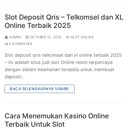
Slot Deposit Qris – Telkomsel dan XL
Online Terbaik 2025
ADMIN
OKTOBER 12, 2025
SLOT ONLINE
0 KOMENTAR
Slot deposit qris telkomsel dan xl online terbaik 2025
– Ini adalah situs judi slot Online resmi terpercaya
dengan sistem keamanan tersedia untuk membuat
deposit…
BACA SELENGKAPNYA %RARR;
Cara Menemukan Kasino Online
Terbaik Untuk Slot