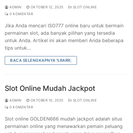
ADMIN
OKTOBER 12, 2025
SLOT ONLINE
0 KOMENTAR
Jika Anda mencari ISO777 online baru untuk bermain
permainan slot, ada banyak pilihan yang tersedia
untuk Anda. Artikel ini akan memberi Anda beberapa
tips untuk…
BACA SELENGKAPNYA %RARR;
Slot Online Mudah Jackpot
ADMIN
OKTOBER 10, 2025
SLOT ONLINE
0 KOMENTAR
Slot online GOLDEN666 mudah jackpot adalah situs
permainan online yang menawarkan pemain peluang