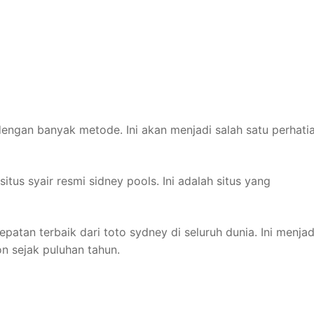
dengan banyak metode. Ini akan menjadi salah satu perhati
itus syair resmi sidney pools. Ini adalah situs yang
tan terbaik dari toto sydney di seluruh dunia. Ini menjad
on sejak puluhan tahun.