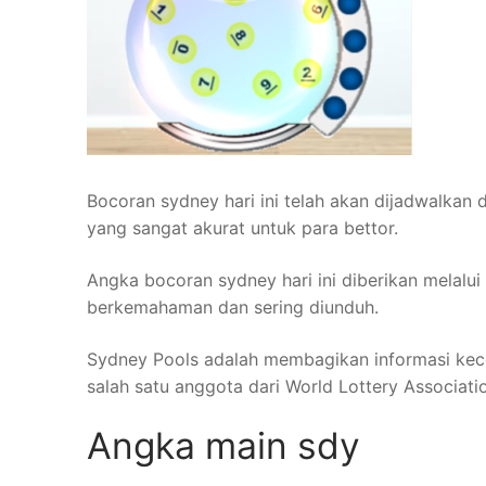
Bocoran sydney hari ini telah akan dijadwalkan 
yang sangat akurat untuk para bettor.
Angka bocoran sydney hari ini diberikan melalui s
berkemahaman dan sering diunduh.
Sydney Pools adalah membagikan informasi kecepa
salah satu anggota dari World Lottery Associati
Angka main sdy