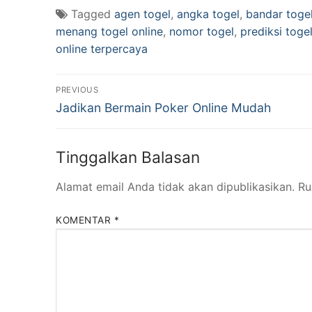
Tagged
agen togel
,
angka togel
,
bandar toge
menang togel online
,
nomor togel
,
prediksi toge
online terpercaya
Navigasi
PREVIOUS
Previous
pos
Jadikan Bermain Poker Online Mudah
post:
Tinggalkan Balasan
Alamat email Anda tidak akan dipublikasikan.
Ru
KOMENTAR
*