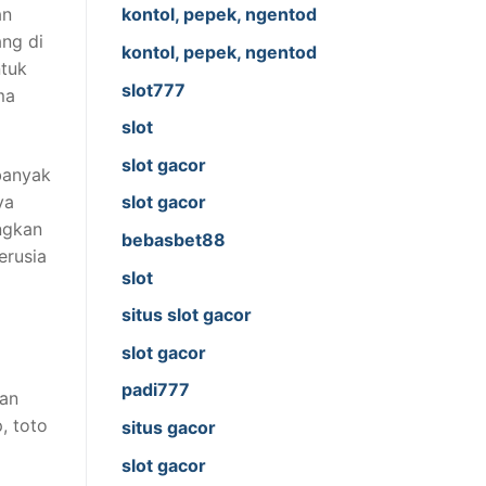
an
kontol, pepek, ngentod
ng di
kontol, pepek, ngentod
ntuk
slot777
ma
slot
slot gacor
banyak
ya
slot gacor
ngkan
bebasbet88
erusia
slot
situs slot gacor
slot gacor
padi777
ran
, toto
situs gacor
slot gacor