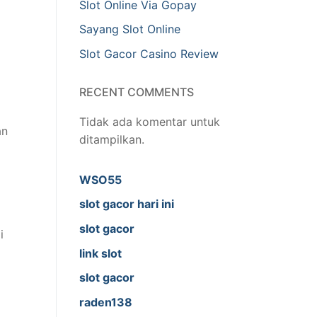
Slot Online Via Gopay
Sayang Slot Online
Slot Gacor Casino Review
RECENT COMMENTS
Tidak ada komentar untuk
an
ditampilkan.
WSO55
slot gacor hari ini
slot gacor
i
link slot
slot gacor
raden138