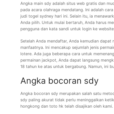
Angka main sdy adalah situs web gratis dan 
pada acara olahraga mendatang. Ini adalah car
judi togel sydney hari ini. Selain itu, ia men
Anda pilih. Untuk mulai bertaruh, Anda harus m
pengguna dan kata sandi untuk login ke website
Setelah Anda mendaftar, Anda kemudian dapat m
manfaatnya. Ini mencakup sejumlah jenis permain
lotere. Ada juga beberapa cara untuk memenangk
permainan jackpot, Anda dapat langsung mengkl
18 tahun ke atas untuk bergabung. Namun, ini bu
Angka bocoran sdy
Angka bocoran sdy merupakan salah satu metode
sdy paling akurat tidak perlu meninggalkan ket
hongkong dan toto hk telah disajikan oleh kami.