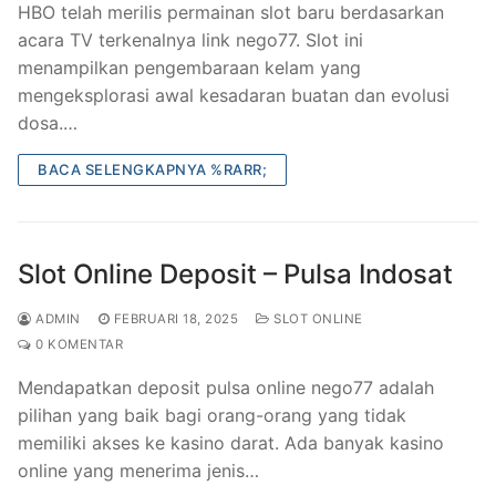
HBO telah merilis permainan slot baru berdasarkan
acara TV terkenalnya link nego77. Slot ini
menampilkan pengembaraan kelam yang
mengeksplorasi awal kesadaran buatan dan evolusi
dosa.…
BACA SELENGKAPNYA %RARR;
Slot Online Deposit – Pulsa Indosat
ADMIN
FEBRUARI 18, 2025
SLOT ONLINE
0 KOMENTAR
Mendapatkan deposit pulsa online nego77 adalah
pilihan yang baik bagi orang-orang yang tidak
memiliki akses ke kasino darat. Ada banyak kasino
online yang menerima jenis…