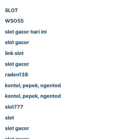
SLOT
WSO55
slot gacor hari ini
slot gacor
link slot
slot gacor
raden138
kontol, pepek, ngentod
kontol, pepek, ngentod
slot777
slot
slot gacor
slot gacor