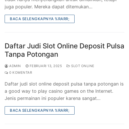
juga populer. Mereka dapat ditemukan…
BACA SELENGKAPNYA %RARR;
Daftar Judi Slot Online Deposit Pulsa
Tanpa Potongan
ADMIN
FEBRUARI 13, 2025
SLOT ONLINE
0 KOMENTAR
Daftar judi slot online deposit pulsa tanpa potongan is
a good way to play casino games on the Internet.
Jenis permainan ini populer karena sangat…
BACA SELENGKAPNYA %RARR;