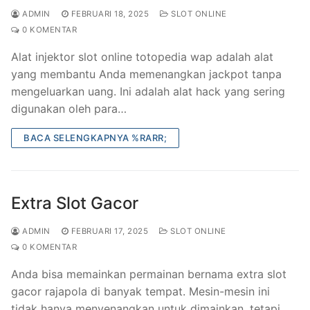
ADMIN
FEBRUARI 18, 2025
SLOT ONLINE
0 KOMENTAR
Alat injektor slot online totopedia wap adalah alat
yang membantu Anda memenangkan jackpot tanpa
mengeluarkan uang. Ini adalah alat hack yang sering
digunakan oleh para…
BACA SELENGKAPNYA %RARR;
Extra Slot Gacor
ADMIN
FEBRUARI 17, 2025
SLOT ONLINE
0 KOMENTAR
Anda bisa memainkan permainan bernama extra slot
gacor rajapola di banyak tempat. Mesin-mesin ini
tidak hanya menyenangkan untuk dimainkan, tetapi