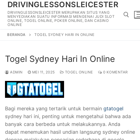
DRIVINGLESSONSLEICESTER
Lompat
ke
DRIVINGLESSONSLEICESTER MERUPAKAN SITUS YANG
MENYEDIAKAN SUATU INFORMASI MENGENAI JUDI SLOT
konten
ONLINE, TOGEL ONLINE, POKER ONLINE, DAN CASINO
ONLINE
BERANDA
TOGEL SYDNEY HARI IN ONLINE
Cari:
Togel Sydney Hari In Online
ADMIN
MEI 11, 2025
TOGEL ONLINE
0 KOMENTAR
Bagi mereka yang tertarik untuk bermain
gtatogel
sydney hari ini, penting untuk mengetahui bahwa ada
banyak cara berbeda untuk melakukannya. Anda
dapat menemukan hasil undian langsung sydney online
dengan melakukan pencarian sederhana di google.