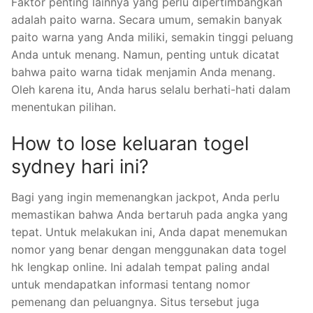
Faktor penting lainnya yang perlu dipertimbangkan
adalah paito warna. Secara umum, semakin banyak
paito warna yang Anda miliki, semakin tinggi peluang
Anda untuk menang. Namun, penting untuk dicatat
bahwa paito warna tidak menjamin Anda menang.
Oleh karena itu, Anda harus selalu berhati-hati dalam
menentukan pilihan.
How to lose keluaran togel
sydney hari ini?
Bagi yang ingin memenangkan jackpot, Anda perlu
memastikan bahwa Anda bertaruh pada angka yang
tepat. Untuk melakukan ini, Anda dapat menemukan
nomor yang benar dengan menggunakan data togel
hk lengkap online. Ini adalah tempat paling andal
untuk mendapatkan informasi tentang nomor
pemenang dan peluangnya. Situs tersebut juga