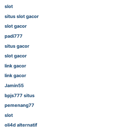
slot
situs slot gacor
slot gacor
padi777
situs gacor
slot gacor
link gacor
link gacor
Jamin55
bpjs777 situs
pemenang77
slot
oli4d alternatif