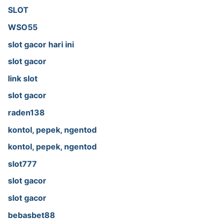
SLOT
WSO55
slot gacor hari ini
slot gacor
link slot
slot gacor
raden138
kontol, pepek, ngentod
kontol, pepek, ngentod
slot777
slot gacor
slot gacor
bebasbet88